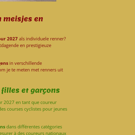
n meisjes en
our 2027
als individuele renner?
itdagende en prestigieuze
gens
in verschillende
 om je te meten met renners uit
filles et garçons
our 2027 en tant que coureur
 des courses cyclistes pour jeunes
ons
dans différentes catégories
mesurer à des coureurs nationaux