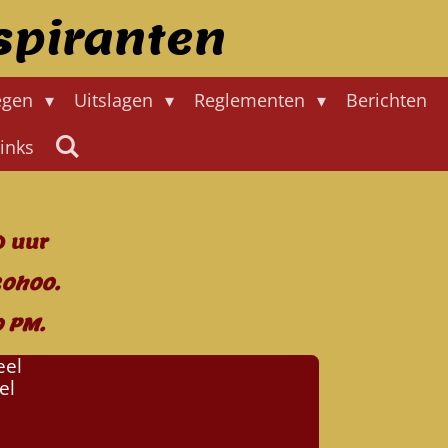
spiranten
egen
Uitslagen
Reglementen
Berichten
links
0 uur
20h00.
0 PM.
eel
el