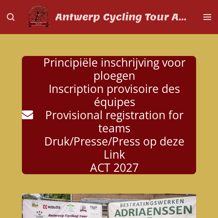
Ga
Antwerp Cycling Tour Aspiranten
direct
naar
de
hoofdinhoud
Principiële inschrijving voor
ploegen
Inscription provisoire des
équipes
Provisional registration for
teams
Druk/Presse/Press op deze
Link
ACT 2027