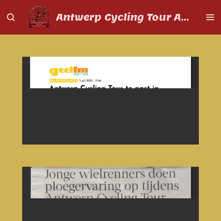
Ga
Antwerp Cycling Tour Aspiranten
direct
naar
de
hoofdinhoud