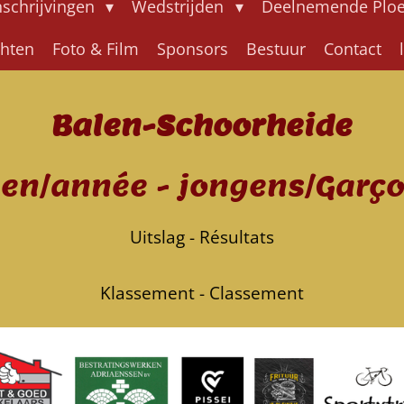
nschrijvingen
Wedstrijden
Deelnemende Plo
chten
Foto & Film
Sponsors
Bestuur
Contact
Balen-Schoorheide
gen/année - jongens/Garço
Uitslag - Résultats
Klassement - Classement