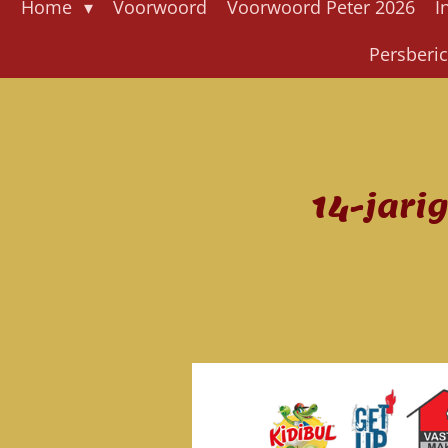
Home
Voorwoord
Voorwoord Peter 2026
I
Persberi
14-jari