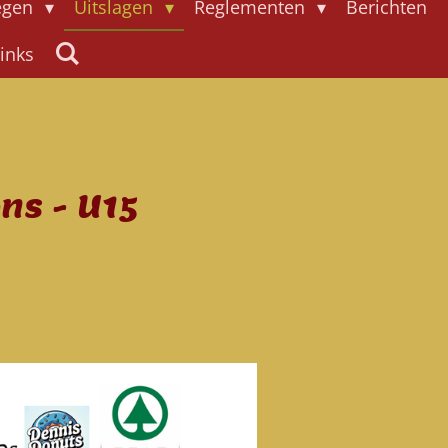
egen
Uitslagen
Reglementen
Berichten
links
ns - U15