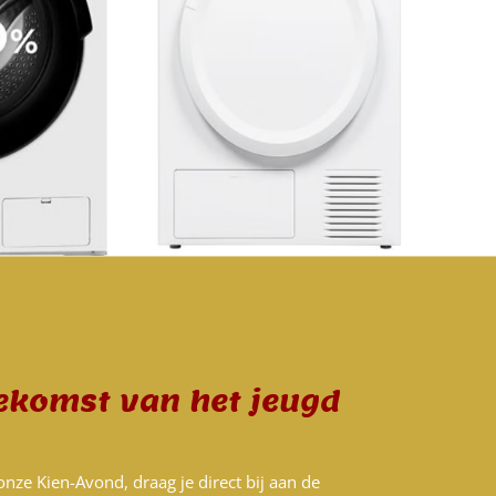
ekomst van het jeugd
nze Kien-Avond, draag je direct bij aan de