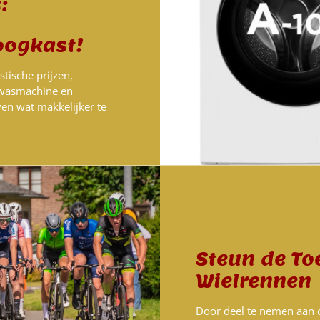
:
oogkast!
tische prijzen,
wasmachine en
en wat makkelijker te
Steun de To
Wielrennen
Door deel te nemen aan o