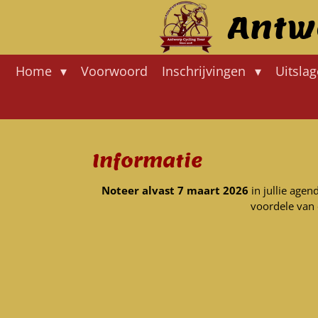
Ga
Antw
direct
naar
de
Home
Voorwoord
Inschrijvingen
Uitsla
hoofdinhoud
Informatie
Noteer alvast 7 maart 2026
in jullie age
voordele van 