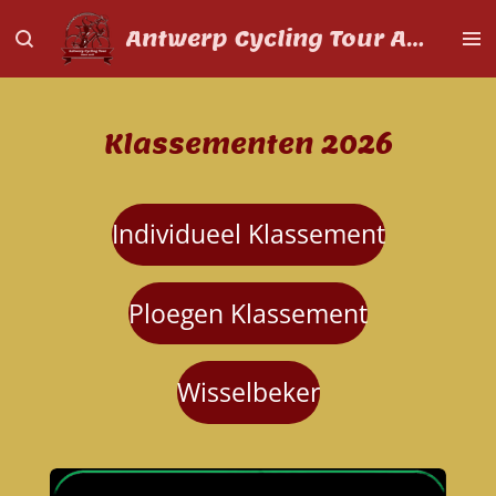
Ga
Antwerp Cycling Tour Aspiranten
direct
naar
de
hoofdinhoud
Klassementen 2026
Individueel Klassement
Ploegen Klassement
Wisselbeker